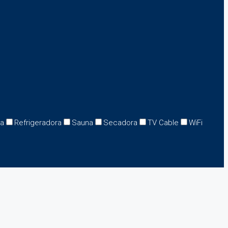
na
Refrigeradora
Sauna
Secadora
TV Cable
WiFi