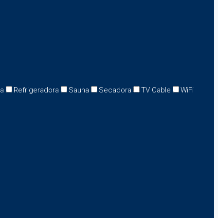
na
Refrigeradora
Sauna
Secadora
TV Cable
WiFi