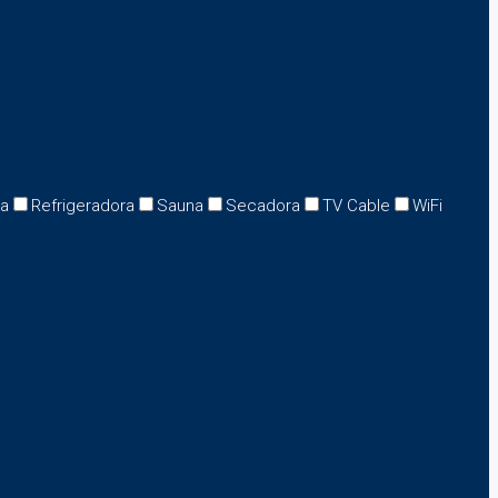
na
Refrigeradora
Sauna
Secadora
TV Cable
WiFi