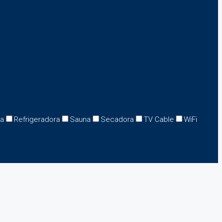
na
Refrigeradora
Sauna
Secadora
TV Cable
WiFi