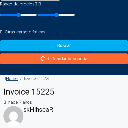
Rango de precios
Otras características
Buscar
Guardar búsqueda
Limpiar
Home
Invoice 15225
Invoice 15225
hace 7 años
skHlhseaR