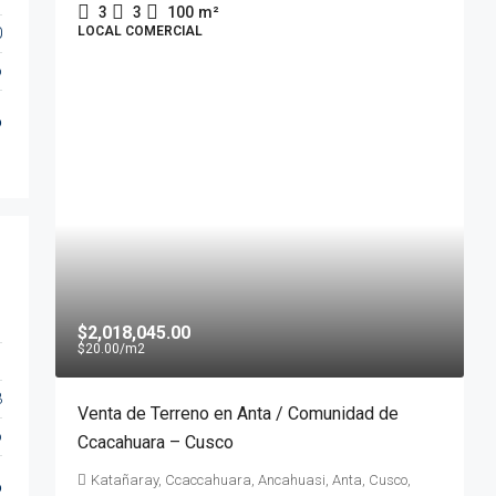
3
3
100
m²
LOCAL COMERCIAL
0
o
o
$2,018,045.00
$20.00
/m2
3
Venta de Terreno en Anta / Comunidad de
o
Ccacahuara – Cusco
Katañaray, Ccaccahuara, Ancahuasi, Anta, Cusco,
o