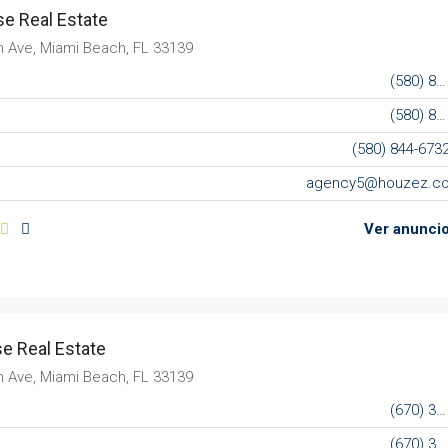
e Real Estate
n Ave, Miami Beach, FL 33139
(580) 853-7390
(580) 853-6732
(580) 844-673
agency5@houzez.c
Ver anunci
e Real Estate
n Ave, Miami Beach, FL 33139
(670) 345-5647
(670) 345-7859