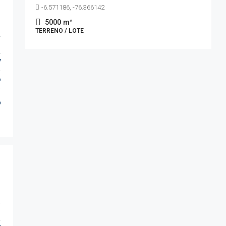
-6.571186, -76.366142
5000
m²
TERRENO / LOTE
7
o
o