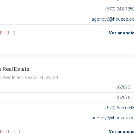
(670) 345-785
agency6@houzez.c
Ver anunci
 Real Estate
n Ave, Miami Beach, FL 33139
(670) 345-6543
(670) 345-6556
(670) 655-654
agency3@houzez.c
Ver anunci