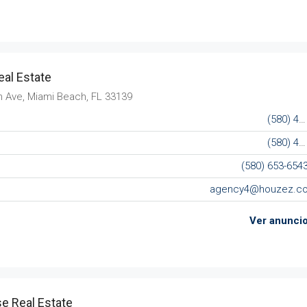
al Estate
n Ave, Miami Beach, FL 33139
(580) 453-6543
(580) 453-6432
(580) 653-654
agency4@houzez.c
Ver anunci
e Real Estate