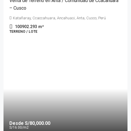
Venta de Terreno en Anta / Comunidad de Ccacahuara
– Cusco
Katañaray, Ccaccahuara, Ancahuasi, Anta, Cusco, Perú
100902.293
m²
TERRENO / LOTE
Desde
S/80,000.00
S/16.00
/m2