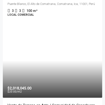
Puente Blanco, El Alto de Comatrana, Comatrana, Ica, 11001, Perú
3
3
100
m²
LOCAL COMERCIAL
$2,018,045.00
$20.00
/m2