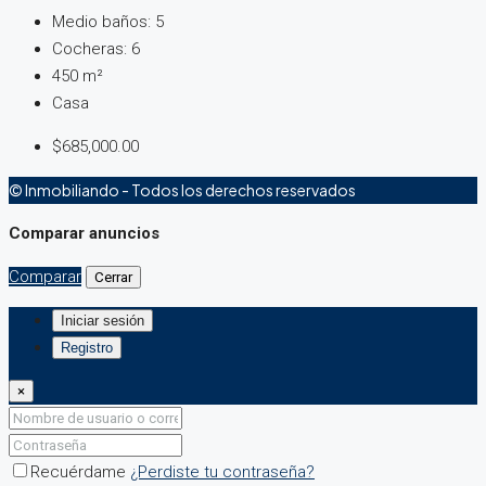
Medio baños:
5
Cocheras:
6
450
m²
Casa
$685,000.00
© Inmobiliando - Todos los derechos reservados
Comparar anuncios
Comparar
Cerrar
Iniciar sesión
Registro
×
Recuérdame
¿Perdiste tu contraseña?