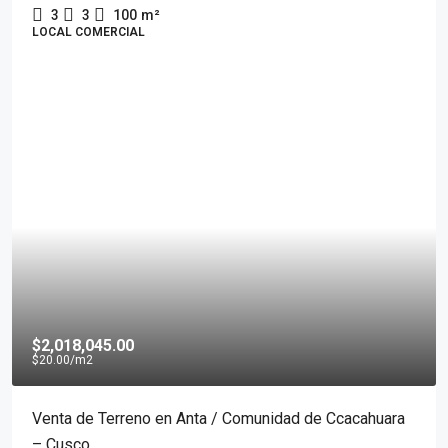
3
3
100
m²
LOCAL COMERCIAL
$2,018,045.00
$20.00
/m2
Venta de Terreno en Anta / Comunidad de Ccacahuara
– Cusco