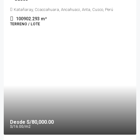
Katañaray, Ccaccahuara, Ancahuasi, Anta, Cusco, Perú
100902.293
m²
TERRENO / LOTE
Desde
S/80,000.00
S/16.00
/m2