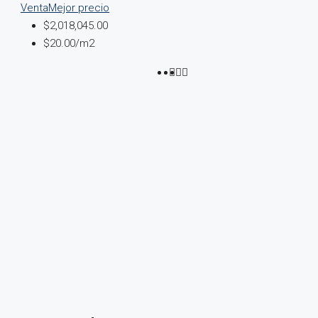
Venta
Mejor precio
$2,018,045.00
$20.00
/m2