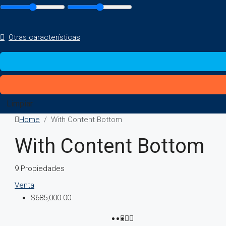
Otras características
Limpiar
Home
With Content Bottom
With Content Bottom
9 Propiedades
Venta
$685,000.00